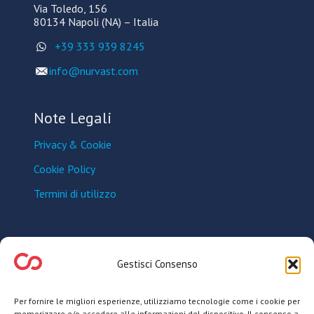
Via Toledo, 156
80134 Napoli (NA) – It​alia
+39 333 939 8245
info@nurvast.com
Note Legali
Privacy & Cookie
Cookie Policy
Termini di utilizzo
Seguici sui Social
Gestisci Consenso
Seguici per essere sempre aggiornato sulle novità in
Per fornire le migliori esperienze, utilizziamo tecnologie come i cookie per
materia di salute e benessere.
memorizzare e/o accedere alle informazioni del dispositivo. Il consenso a