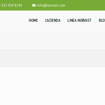
 333 939 8245
info@nurvast.com
Home
L’Azienda
Linea Nurvast
Bl