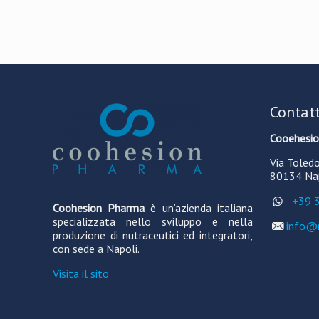
Contatt
Cooehesi
Via Toled
80134 Napo
+39 3
Coohesion Pharma
è un’azienda italiana
specializzata nello sviluppo e nella
info@
produzione di nutraceutici ed integratori,
con sede a Napoli.
Visita il sito