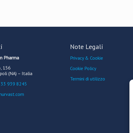
i
Note Legali
on Pharma
Privacy & Cookie
o, 156
Cookie Policy
li (NA) – It​alia
Termini di utilizzo
33 939 8245
nurvast.com